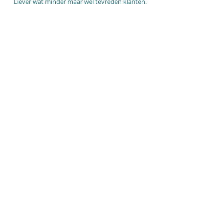
Liever wat minder maar wel tevreden klanten.